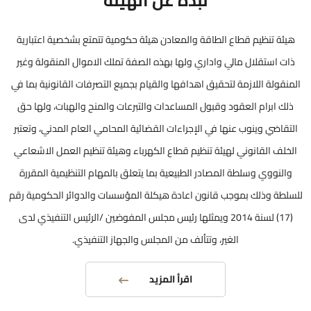
نبذة عن الهيئة
هيئة تنظيم قطاع الطاقة والمعادن هيئة حكومية تتمتع بشخصية اعتبارية
ذات استقلال مالي واداري ولها بهذه الصفة تملك الاموال المنقولة وغير
المنقولة اللازمة لتحقيق اهدافها والقيام بجميع التصرفات القانونية بما في
ذلك ابرام العقود وقبول المساعدات والتبرعات والمنح والهبات، ولها حق
التقاضي وينوب عنها في الإجراءات القضائية المحامي العام المدني، وتعتبر
الخلف القانوني لهيئة تنظيم قطاع الكهرباء وهيئة تنظيم العمل الاشعاعي
والنووي وسلطة المصادر الطبيعية بما يتعلق بالمهام التنظيمية المقررة
للسلطة وذلك بموجب قانون اعادة هيكلة المؤسسات والدوائر الحكومية رقم
(17) لسنة 2014 ويمثلها رئيس مجلس المفوضين /الرئيس التنفيذي لدى
الغير، وتتألف من المجلس والجهاز التنفيذي.
اقرأ المزيد